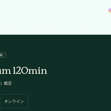
ホーム
プロフィール
ご予約
能
um 120min
視）鑑定
オンライン