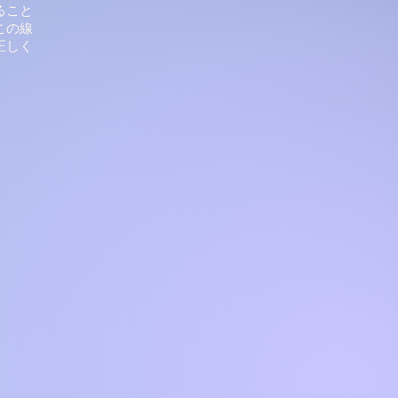
ること
この線
正しく