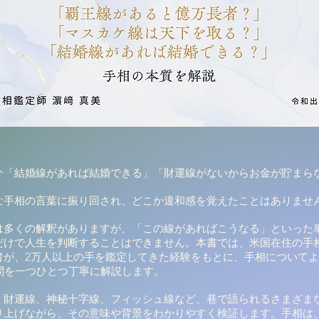
介「結婚線があれば結婚できる」「財運線がないからお金が貯まら
な手相の言葉に振り回され、どこか違和感を覚えたことはありませ
は多くの解釈がありますが、「この線があればこうなる」といった
だけで人生を判断することはできません。本書では、米国在住の手
者が、2万人以上の手を鑑定してきた経験をもとに、手相について
疑問を一つひとつ丁寧に解説します。
、財運線、神秘十字線、フィッシュ線など、巷で語られるさまざま
り上げながら、その意味や背景をわかりやすく検証します。手相は