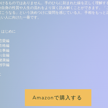
つけるものではありません。手のひらに刻まれた線を正しく理解す
分自身の性質や人生の流れをより深く読み解くことができます。「
ばこうなる」という決めつけに疑問を感じている人、手相をもっと
たい人に向けた一冊です。
》はじめに
恋愛編
性格編
仕事編
お金編
健康編
 雑学編
に
Amazonで購入する