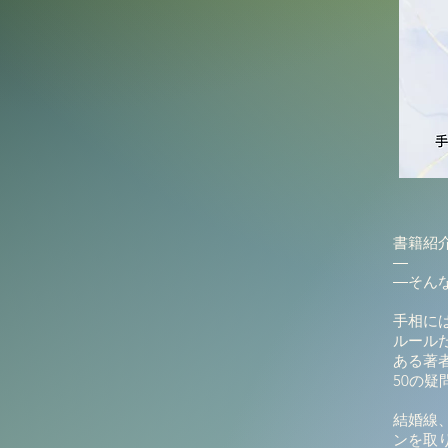
書籍紹
―
―そん
手相に
ルール
ある著
50の
結婚線
ンを取