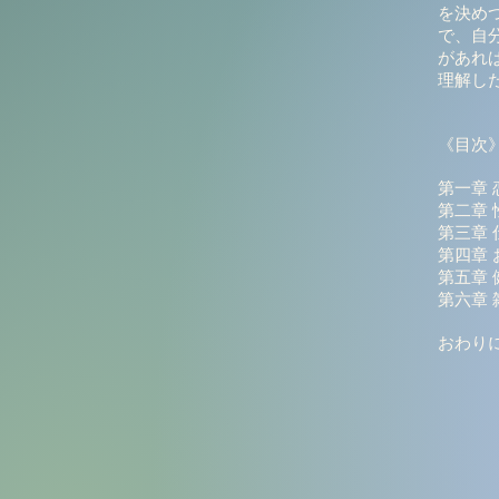
を決め
で、自
があれ
理解し
《目次
第一章 
第二章 
第三章 
第四章 
第五章 
第六章
おわり