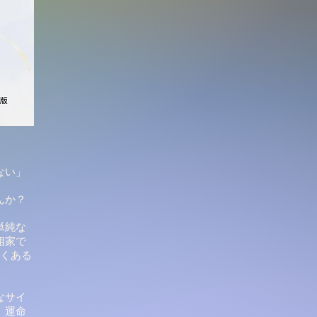
ない」
んか？
単純な
相家で
よくある
なサイ
、運命